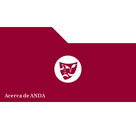
Acerca de ANDA
Somos un sindicato que agrupa al gremio actoral en
México, en todas sus especialidades, velando por
los intereses de nuestros afiliados.