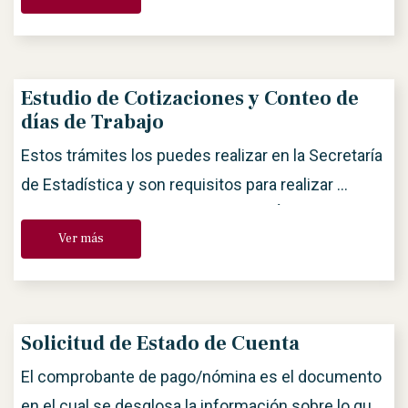
variedades que no pueden pasar por ANDA, porque
están subsidiadas o tienen algún apoyo
gubernamental (EFITeatro, UNAM, Bellas Artes,
Estudio de Cotizaciones y Conteo de
Teatros de la Ciudad, INBA y otros) y legalmente
días de Trabajo
[…]
Estos trámites los puedes realizar en la Secretaría
de Estadística y son requisitos para realizar
cambios de calidad. CONTEO DE DÍAS DE
Ver más
TRABAJO (Para cambios a calidad socio/a
Meritorio, Administrado y Activo) Requisitos:
Solicitar de manera presencial en las oficinas de la
Secretaría de Estadística. Llenar la solicitud.
Solicitud de Estado de Cuenta
Constancia de Situación Fiscal vigente no […]
El comprobante de pago/nómina es el documento
en el cual se desglosa la información sobre lo que