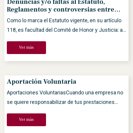
Denuncias y/o faltas al Estatuto,
Reglamentos y controversias entre
agremiados
Como lo marca el Estatuto vigente, en su artículo
118, es facultad del Comité de Honor y Justicia: a)
Resolver conflictos que surjan entre afiliados/as.
Ver más
b) Resolver las denuncias en que se señale a un
afiliado/a como presunto responsable de
violación al Estatuto y que le sean remitidas por la
Asamblea de socios o el […]
Aportación Voluntaria
Aportaciones VoluntariasCuando una empresa no
se quiere responsabilizar de tus prestaciones
sociales y se agota toda posibilidad de
Ver más
negociación tú puedes asumir el porcentaje
salarial que corresponde a tus prestaciones