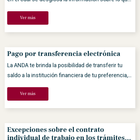
cobras por medio de la ANDA; días trabajados,
Ver más
proyectos a los que corresponde el pago, horas
extras, deducciones, bonos, etc. Es muy
importante que lo tengas contigo para verificar que
todos tus días de trabajo hayan sido
Pago por transferencia electrónica
efectivamente […]
La ANDA te brinda la posibilidad de transferir tu
saldo a la institución financiera de tu preferencia,
dando mayor seguridad y comodidad, para
Ver más
disponer de tu dinero.
Excepciones sobre el contrato
individual de trabajo en los trámites