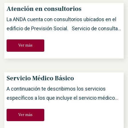
pesos. Última actualización marzo 2026
Atención en consultorios
La ANDA cuenta con consultorios ubicados en el
edificio de Previsión Social. Servicio de consulta
de Medicina General: Todos los afiliados/as, sin
Ver más
importar Calidad Sindical o estén dados de baja :
pueden pasar a consulta de médico general en los
consultorios ANDA pagando su aportación
solidaria de $250.00 Lunes a Viernes: Dr. José […]
Servicio Médico Básico
A continuación te describimos los servicios
específicos a los que incluye el servicio médico
básico: Todos los afiliados/as, sin importar Calidad
Ver más
Sindical, tengan o no servicio médico vigente o
estén dados de baja: pueden pasar a consulta de