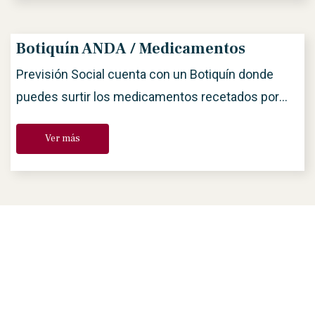
médico general en los consultorios ANDA
pagando su aportación solidaria de $250.00 . No
Botiquín ANDA / Medicamentos
incluye medicamentos. Todo […]
Previsión Social cuenta con un Botiquín donde
puedes surtir los medicamentos recetados por
todos los médicos de la red ANDA, y Especialistas.
Ver más
Es muy importante que siempre revises las
recetas que te entrega tu médico, pues estas
deben tener datos completos, para asegurar que
puedan ser surtidas en el Botiquín ANDA: Nombre
completo del socio/a, […]