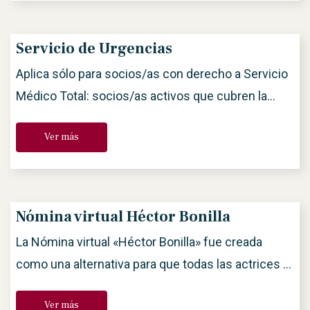
sociales, para así seguir generando cotizaciones y
días de trabajo. Esto te permitirá hacer tus
Servicio de Urgencias
cambios de calidad sindical y acceder más
Aplica sólo para socios/as con derecho a Servicio
beneficios como la […]
Médico Total: socios/as activos que cubren la
cotización vigente y honorarios. En caso de
Ver más
URGENCIA MÉDICA puedes acudir al Hospital:
HOSPITAL OBREGÓN Av. Álvaro Obregón No.
123, Col. Roma Nte., Alcaldía Cuauhtémoc. Cdmx.
Tel. 55 5511 4000. Requisitos: Credencial de
Nómina virtual Héctor Bonilla
servicios médicos ANDA resellada/vigente del
La Nómina virtual «Héctor Bonilla» fue creada
socio/a o beneficiario/a si es […]
como una alternativa para que todas las actrices y
actores puedan cotizar su trabajo, especialmente
Ver más
producciones teatrales independientes o de