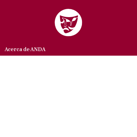
Acerca de ANDA
Somos un sindicato que agrupa al gremio actoral en
México, en todas sus especialidades, velando por
los intereses de nuestros afiliados.
Agremiados/as
Afíliate a la ANDA