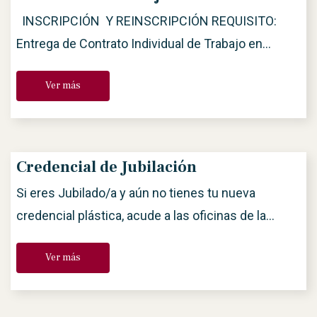
de afiliación.
INSCRIPCIÓN Y REINSCRIPCIÓN REQUISITO:
Entrega de Contrato Individual de Trabajo en
formato físico y en original, con una vigencia no
Ver más
mayor a un año, y debidamente firmado por la
empresa, el Secretario de Trabajo ANDA y el artista
o socio. Excepción 1: Si el artista/socio o
agremiado trabajó en una empresa cuyo contrato
Credencial de Jubilación
con […]
Si eres Jubilado/a y aún no tienes tu nueva
credencial plástica, acude a las oficinas de la
Secretaría de Estadística para obtenerla. La
Ver más
credencial es de carácter permanente y la primera
emisión es gratuita. En caso de solicitar una
reposición el plástico tendrá un costo de $170.00