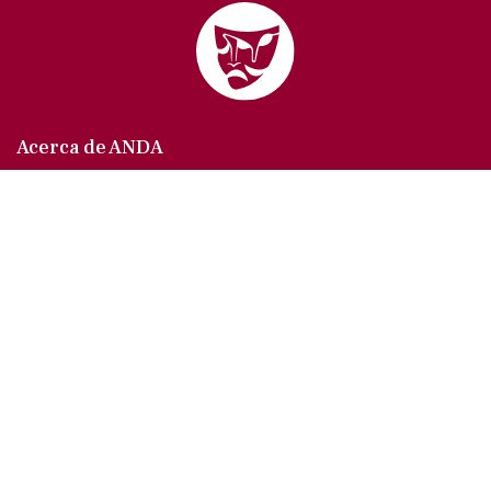
Acerca de ANDA
Somos un sindicato que agrupa al gremio actoral en
México, en todas sus especialidades, velando por
los intereses de nuestros afiliados.
Agremiados/as
Afíliate a la ANDA
La voz del actor