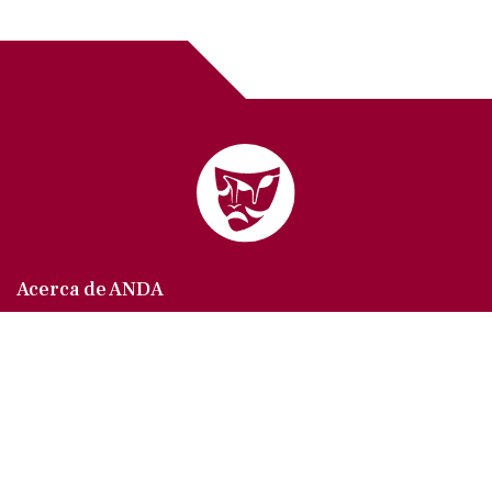
Acerca de ANDA
Somos un sindicato que agrupa al gremio actoral en
México, en todas sus especialidades, velando por
los intereses de nuestros afiliados.