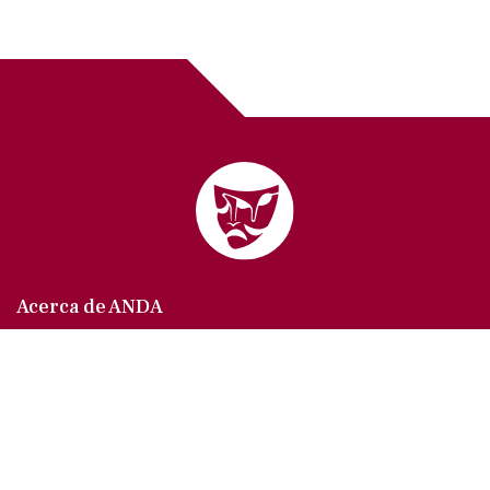
Acerca de ANDA
Somos un sindicato que agrupa al gremio actoral en
México, en todas sus especialidades, velando por
los intereses de nuestros afiliados.