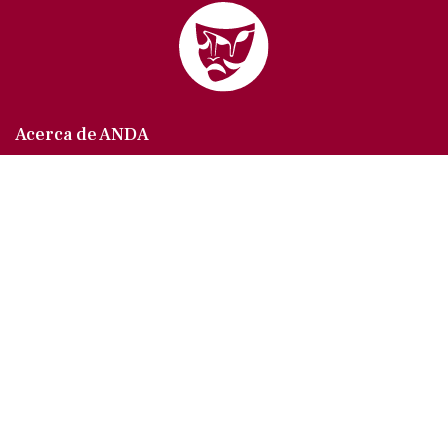
Acerca de ANDA
Somos un sindicato que agrupa al gremio actoral en
México, en todas sus especialidades, velando por
los intereses de nuestros afiliados.
Agremiados/as
Afíliate a la ANDA
La voz del actor