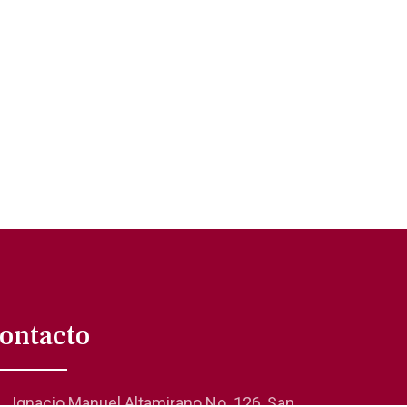
ontacto
Ignacio Manuel Altamirano No. 126, San