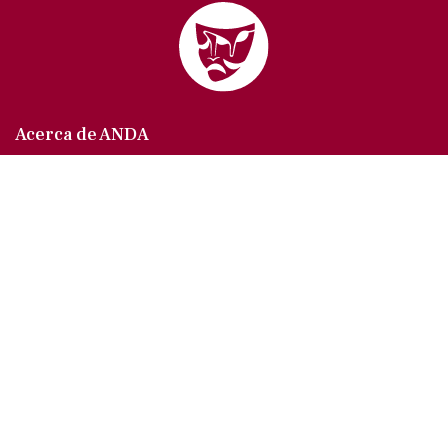
Acerca de ANDA
Somos un sindicato que agrupa al gremio actoral en
México, en todas sus especialidades, velando por
los intereses de nuestros afiliados.
Agremiados/as
Afíliate a la ANDA
La voz del actor