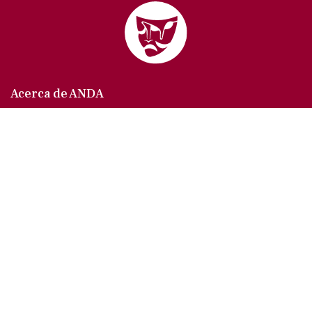
Acerca de ANDA
Somos un sindicato que agrupa al gremio actoral en
México, en todas sus especialidades, velando por
los intereses de nuestros afiliados.
Agremiados/as
Afíliate a la ANDA
La voz del actor