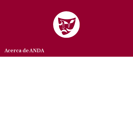
Acerca de ANDA
Somos un sindicato que agrupa al gremio actoral en
México, en todas sus especialidades, velando por
los intereses de nuestros afiliados.
Agremiados/as
Afíliate a la ANDA