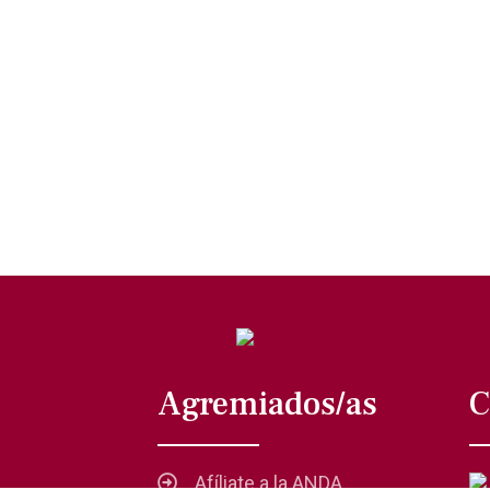
Agremiados/as
C
Afíliate a la ANDA