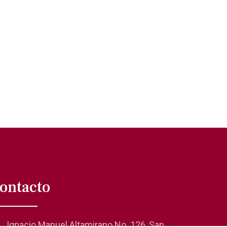
ontacto
Ignacio Manuel Altamirano No. 126, San