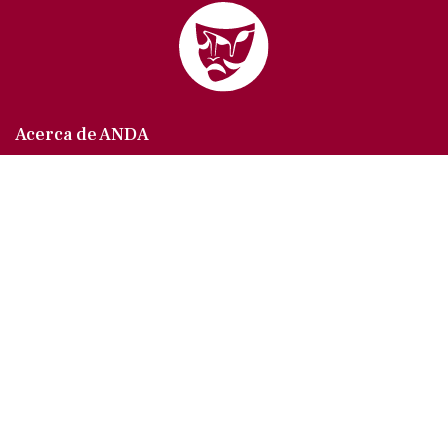
Acerca de ANDA
Somos un sindicato que agrupa al gremio actoral en
México, en todas sus especialidades, velando por
los intereses de nuestros afiliados.
Agremiados/as
Afíliate a la ANDA
La voz del actor