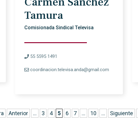
Carmen Sánchez
Tamura
Comisionada Sindical Televisa
55 5595 1491
coordinacion.televisa.anda@gmail.com
ra
Anterior
...
3
4
5
6
7
...
10
...
Siguiente