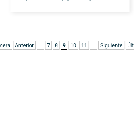
mera
Anterior
...
7
8
9
10
11
...
Siguiente
Úl