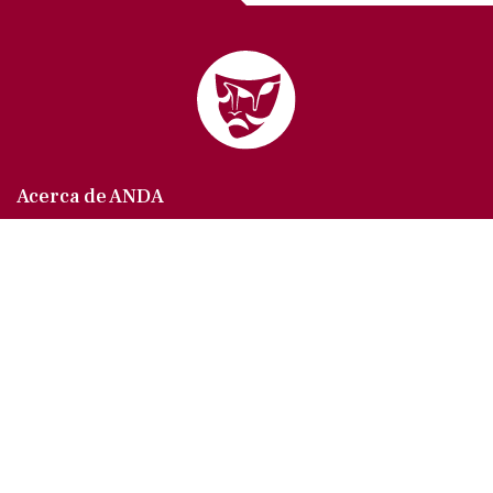
Acerca de ANDA
Somos un sindicato que agrupa al gremio actoral en
México, en todas sus especialidades, velando por
los intereses de nuestros afiliados.
Agremiados/as
Afíliate a la ANDA