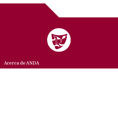
Acerca de ANDA
Somos un sindicato que agrupa al gremio actoral en
México, en todas sus especialidades, velando por
los intereses de nuestros afiliados.
Agremiados/as