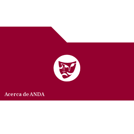
Acerca de ANDA
Somos un sindicato que agrupa al gremio actoral en
México, en todas sus especialidades, velando por
los intereses de nuestros afiliados.