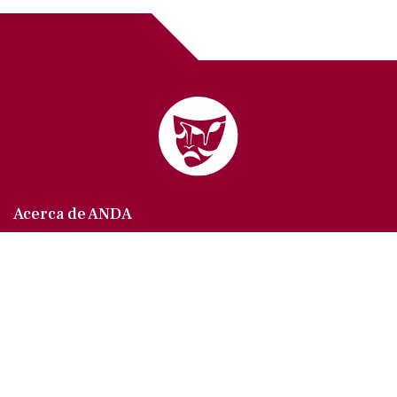
Acerca de ANDA
Somos un sindicato que agrupa al gremio actoral en
México, en todas sus especialidades, velando por
los intereses de nuestros afiliados.
Agremiados/as