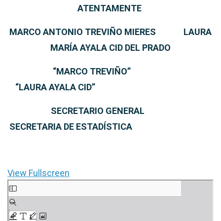
ATENTAMENTE
MARCO ANTONIO TREVI
Ñ
O MIERES
LAURA
MARÍA AYALA CID DEL PRADO
“
MARCO TREVIÑO
”
“LAURA AYALA CID”
SECRETARIO GENERAL
SECRETAR
I
A DE ESTAD
Í
STICA
View Fullscreen
Saltar
al
contenido