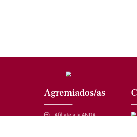
Agremiados/as
C
Afíliate a la ANDA
La voz del actor