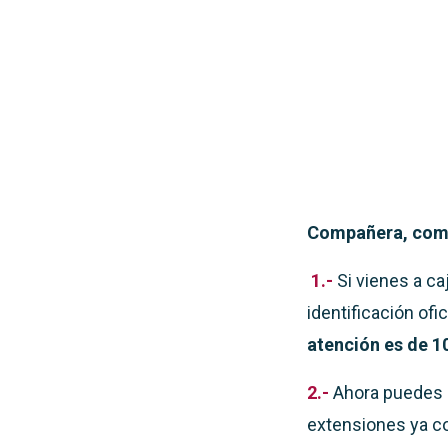
Compañera, com
1.-
Si vienes a c
identificación ofi
atención es de 1
2.-
Ahora puedes s
extensiones ya c