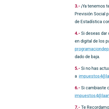
3.-
¡Ya tenemos te
Previsión Social 
de Estadística con
4.-
Si deseas dar d
en digital de los 
programaciondep
dado de baja.
5.-
Si no has actu
a
impuestos4@la
6.-
Si cambiaste o
impuestos4@laan
7.-
Te Recordamos