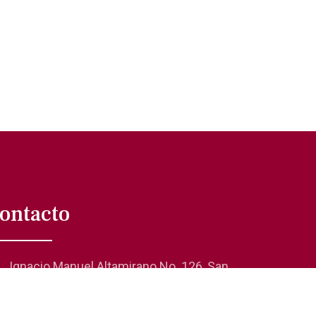
ontacto
Ignacio Manuel Altamirano No. 126, San
Rafael 06470, Cuauhtémoc, CDMX