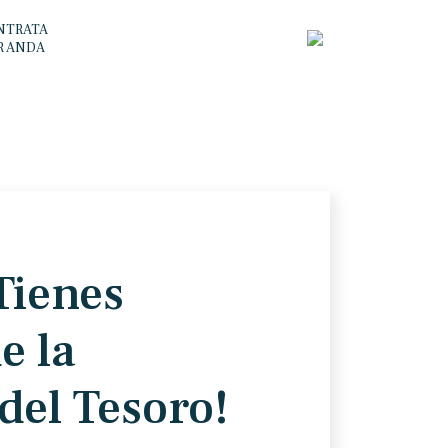
NTRATA
R ANDA
Tienes
e la
del Tesoro!