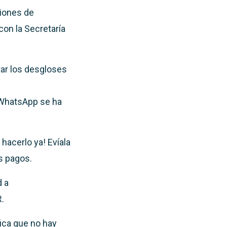
ciones de
con la Secretaría
itar los desgloses
 WhatsApp se ha
hacerlo ya! Evíala
s pagos.
d a
R.
ica que no hay