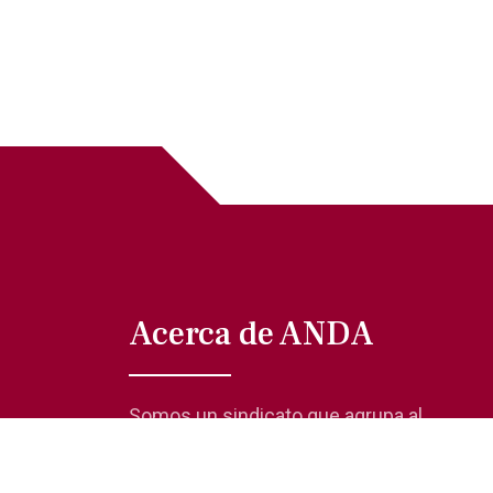
Acerca de ANDA
Somos un sindicato que agrupa al
gremio actoral en México, en todas sus
especialidades, velando por los