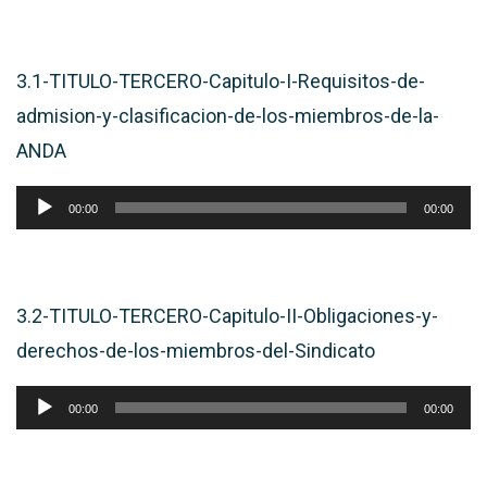
de
audio
3.1-TITULO-TERCERO-Capitulo-I-Requisitos-de-
admision-y-clasificacion-de-los-miembros-de-la-
ANDA
Reproductor
00:00
00:00
de
audio
3.2-TITULO-TERCERO-Capitulo-II-Obligaciones-y-
derechos-de-los-miembros-del-Sindicato
Reproductor
00:00
00:00
de
audio