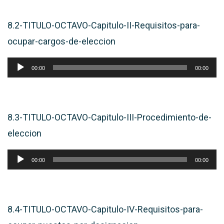
audio
8.2-TITULO-OCTAVO-Capitulo-II-Requisitos-para-
ocupar-cargos-de-eleccion
Reproductor
00:00
00:00
de
audio
8.3-TITULO-OCTAVO-Capitulo-III-Procedimiento-de-
eleccion
Reproductor
00:00
00:00
de
audio
8.4-TITULO-OCTAVO-Capitulo-IV-Requisitos-para-