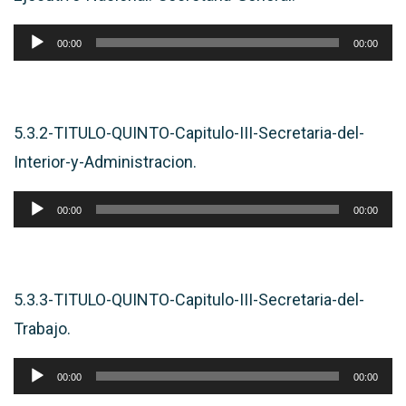
Reproductor
00:00
00:00
de
audio
5.3.2-TITULO-QUINTO-Capitulo-III-Secretaria-del-
Interior-y-Administracion.
Reproductor
00:00
00:00
de
audio
5.3.3-TITULO-QUINTO-Capitulo-III-Secretaria-del-
Trabajo.
Reproductor
00:00
00:00
de