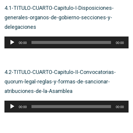
4.1-TITULO-CUARTO-Capitulo-I-Disposiciones-
generales-organos-de-gobierno-secciones-y-
delegaciones
Reproductor
00:00
00:00
de
audio
4.2-TITULO-CUARTO-Capitulo-II-Convocatorias-
quorum-legal-reglas-y-formas-de-sancionar-
atribuciones-de-la-Asamblea
Reproductor
00:00
00:00
de
audio