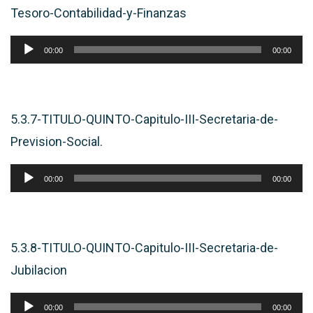
Tesoro-Contabilidad-y-Finanzas
Reproductor
00:00
00:00
de
audio
5.3.7-TITULO-QUINTO-Capitulo-III-Secretaria-de-
Prevision-Social.
Reproductor
00:00
00:00
de
audio
5.3.8-TITULO-QUINTO-Capitulo-III-Secretaria-de-
Jubilacion
Reproductor
00:00
00:00