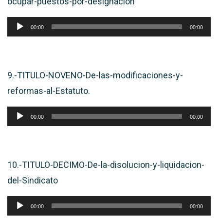
ocupar-puestos-por-designacion
Reproductor
00:00
00:00
de
audio
9.-TITULO-NOVENO-De-las-modificaciones-y-
reformas-al-Estatuto.
Reproductor
00:00
00:00
de
audio
10.-TITULO-DECIMO-De-la-disolucion-y-liquidacion-
del-Sindicato
Reproductor
00:00
00:00