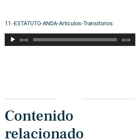
de
audio
11.-ESTATUTO-ANDA-Articulos-Transitorios
Reproductor
00:00
00:00
de
audio
Contenido
relacionado