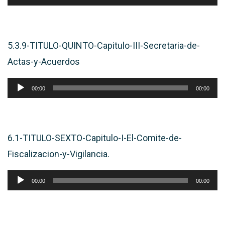
de
audio
5.3.9-TITULO-QUINTO-Capitulo-III-Secretaria-de-
Actas-y-Acuerdos
Reproductor
00:00
00:00
de
audio
6.1-TITULO-SEXTO-Capitulo-I-El-Comite-de-
Fiscalizacion-y-Vigilancia.
Reproductor
00:00
00:00
de
audio