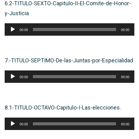
6.2-TITULO-SEXTO-Capitulo-II-El-Comite-de-Honor-
y-Justicia
Reproductor
00:00
00:00
de
audio
7.-TITULO-SEPTIMO-De-las-Juntas-por-Especialidad
Reproductor
00:00
00:00
de
audio
8.1-TITULO-OCTAVO-Capitulo-I-Las-elecciones.
Reproductor
00:00
00:00
de