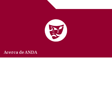
Acerca de ANDA
Somos un sindicato que agrupa al gremio actoral en
México, en todas sus especialidades, velando por
los intereses de nuestros afiliados.
Agremiados/as