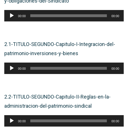
y-obligaciones-del-Sindicato
Reproductor
00:00
00:00
de
audio
2.1-TITULO-SEGUNDO-Capitulo-I-Integracion-del-
patrimonio-inversiones-y-bienes
Reproductor
00:00
00:00
de
audio
2.2-TITULO-SEGUNDO-Capitulo-II-Reglas-en-la-
administracion-del-patrimonio-sindical
Reproductor
00:00
00:00