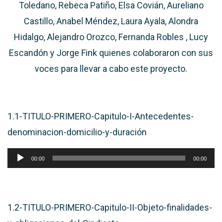
Toledano, Rebeca Patiño, Elsa Covián, Aureliano
Castillo, Anabel Méndez, Laura Ayala, Alondra
Hidalgo, Alejandro Orozco, Fernanda Robles , Lucy
Escandón
y Jorge Fink quienes colaboraron con sus
voces para llevar a cabo este proyecto.
1.1-TITULO-PRIMERO-Capitulo-I-Antecedentes-
denominacion-domicilio-y-duración
Reproductor
00:00
00:00
de
audio
1.2-TITULO-PRIMERO-Capitulo-II-Objeto-finalidades-