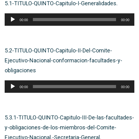
5.1-TITULO-QUINTO-Capitulo-I-Generalidades.
Reproductor
00:00
00:00
de
audio
5.2-TITULO-QUINTO-Capitulo-II-Del-Comite-
Ejecutivo-Nacional-conformacion-facultades-y-
obligaciones
Reproductor
00:00
00:00
de
audio
5.3.1-TITULO-QUINTO-Capitulo-III-De-las-facultades-
y-obligaciones-de-los-miembros-del-Comite-
Ejecutivo-Nacional.-Secretaria-General.