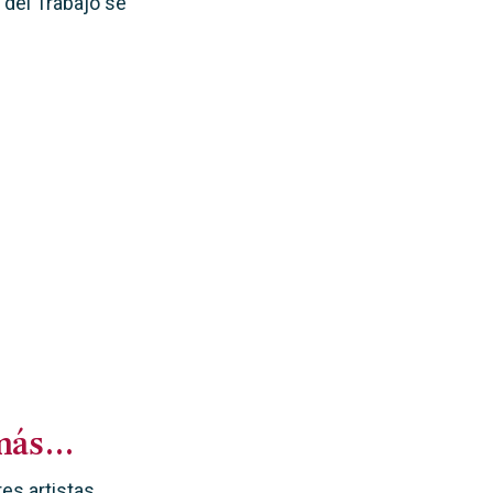
 del Trabajo se
 más…
s artistas,