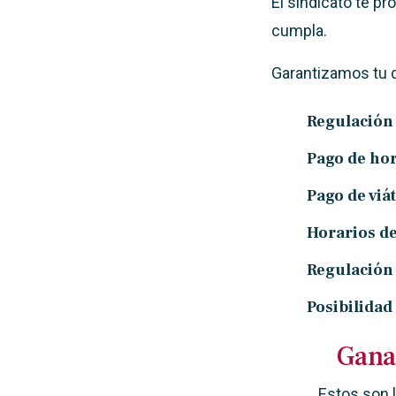
El sindicato te pr
cumpla.
Garantizamos tu d
Regulación 
Pago de hor
Pago de viát
Horarios de
Regulación 
Posibilidad
Gana
Estos son 