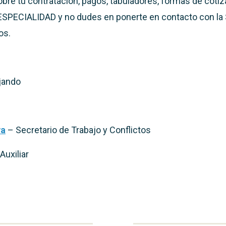
bre tu contratación, pagos, tabuladores, formas de cotiza
SPECIALIDAD y no dudes en ponerte en contacto con la 
os.
jando
va
– Secretario de Trabajo y Conflictos
Auxiliar