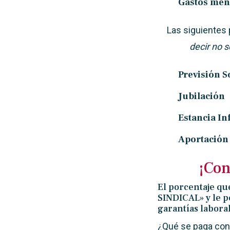
Gastos meno
Las siguientes
decir no 
Previsión S
Jubilación
Estancia Inf
Aportación
¡Con
El porcentaje qu
SINDICAL» y le p
garantías labora
¿Qué se paga con 