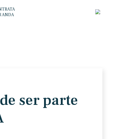
NTRATA
R ANDA
de ser parte
A