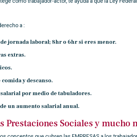
otege como trabajador-actor,
te ayuda a que la Ley Federal
erecho a :
de jornada laboral; 8hr o 6hr si eres menor.
as extras.
icos.
 comida y descanso.
salarial por medio de tabuladores.
 de un aumento salarial anual.
s
Prestaciones Sociales y mucho
los conceptos que cubren las EMPRESAS a los trabajadore