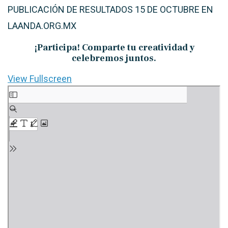
PUBLICACIÓN DE
RESULTADOS 15 DE OCTUBRE
EN
LAANDA.ORG.MX
¡Participa! Comparte tu creatividad y
celebremos juntos.
View Fullscreen
Saltar
al
contenido
del
PDF