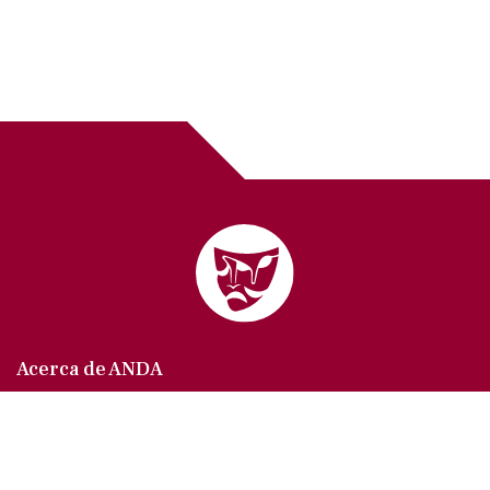
Acerca de ANDA
Somos un sindicato que agrupa al gremio actoral en
México, en todas sus especialidades, velando por