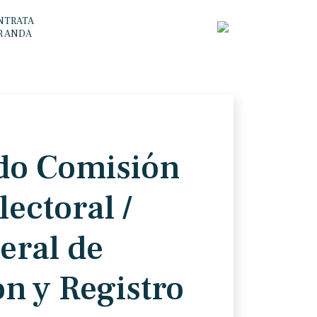
NTRATA
R ANDA
o Comisión
ectoral /
eral de
ón y Registro