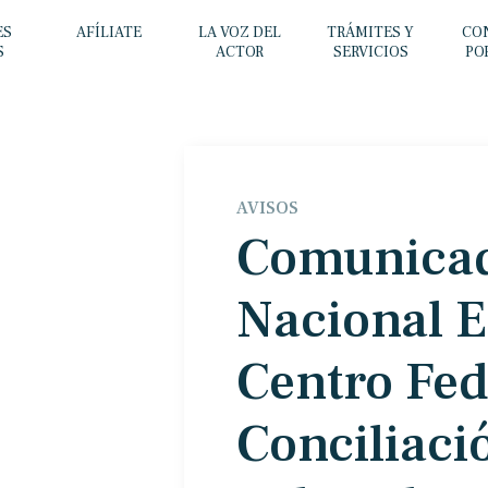
ES
AFÍLIATE
LA VOZ DEL
TRÁMITES Y
CO
S
ACTOR
SERVICIOS
PO
AVISOS
Comunicad
Nacional El
Centro Fed
Conciliaci