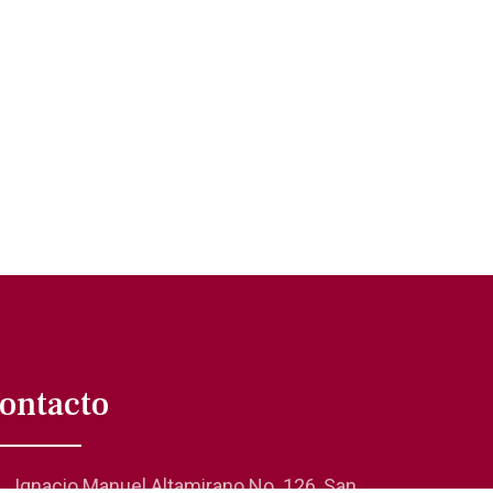
ontacto
Ignacio Manuel Altamirano No. 126, San