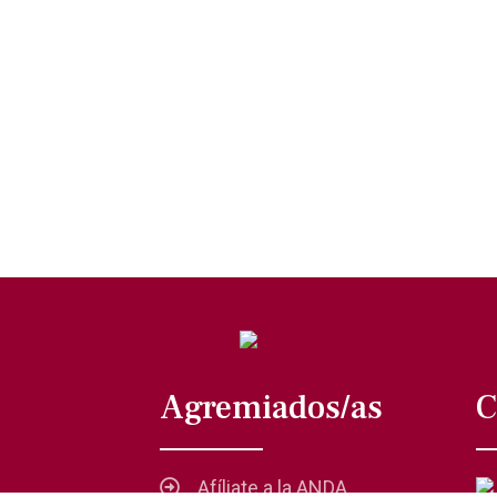
Agremiados/as
C
Afíliate a la ANDA