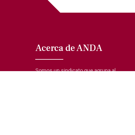
Acerca de ANDA
Somos un sindicato que agrupa al
gremio actoral en México, en todas sus
especialidades, velando por los
intereses de nuestros afiliados.