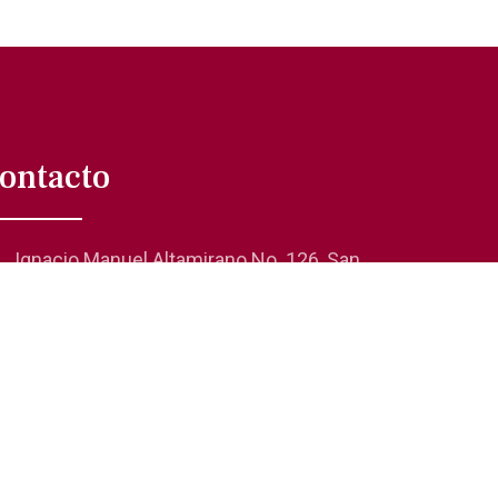
ontacto
Ignacio Manuel Altamirano No. 126, San
Rafael 06470, Cuauhtémoc, CDMX
01 (55) 5705-0624
comunicacionsocial@laanda.org.mx