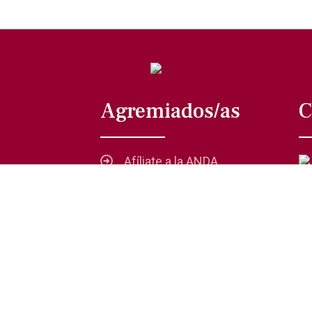
Agremiados/as
C
Afíliate a la ANDA
La voz del actor
Trámites y servicios
Buzón de comentarios,
quejas y sugerencias