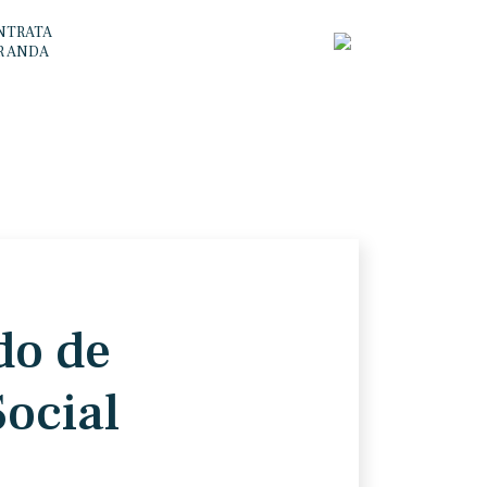
NTRATA
R ANDA
o de
Social