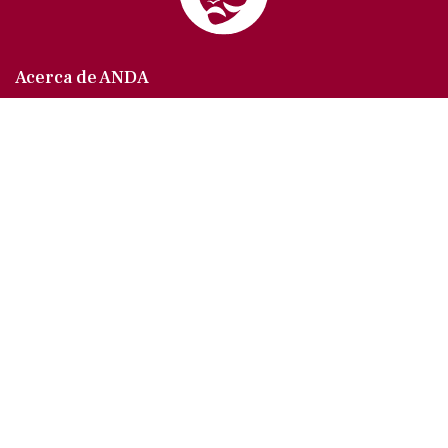
Acerca de ANDA
Somos un sindicato que agrupa al gremio actoral en
México, en todas sus especialidades, velando por
los intereses de nuestros afiliados.
Agremiados/as
Afíliate a la ANDA
La voz del actor
Trámites y servicios
Buzón de comentarios, quejas y sugerencias