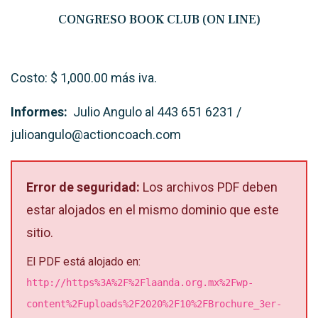
CONGRESO BOOK CLUB (ON LINE)
Costo: $ 1,000.00 más iva.
Informes:
Julio Angulo al 443 651 6231 /
julioangulo@actioncoach.com
Error de seguridad:
Los archivos PDF deben
estar alojados en el mismo dominio que este
sitio.
El PDF está alojado en:
http://https%3A%2F%2Flaanda.org.mx%2Fwp-
content%2Fuploads%2F2020%2F10%2FBrochure_3er-