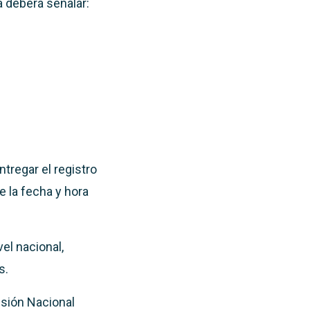
a deberá señalar:
ntregar el registro
e la fecha y hora
el nacional,
s.
isión Nacional