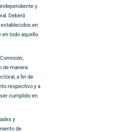
 independiente y
ral. Deberá
s establecidos en
y en todo aquello
 Comisión,
 o de manera
toral, a fin de
nto respectivo y a
 ser cumplido en
tades y
imiento de