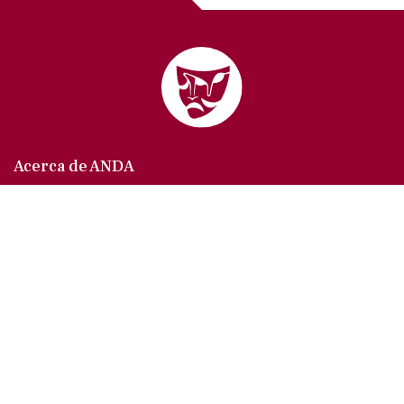
Acerca de ANDA
Somos un sindicato que agrupa al gremio actoral en
México, en todas sus especialidades, velando por
los intereses de nuestros afiliados.
Agremiados/as
Afíliate a la ANDA