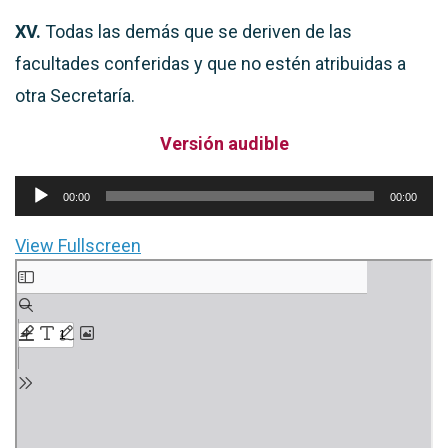
XV.
Todas las demás que se deriven de las
facultades conferidas y que no estén atribuidas a
otra Secretaría.
Versión audible
Reproductor
00:00
00:00
de
View Fullscreen
audio
Saltar
al
contenido
del
PDF