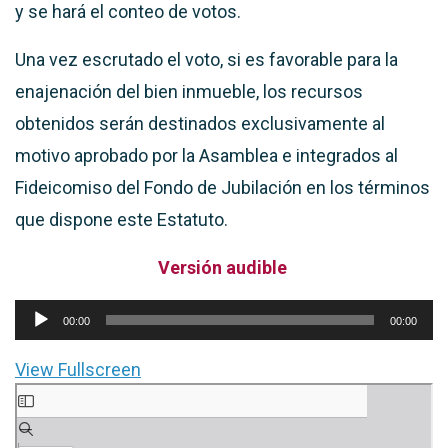
y se hará el conteo de votos.
Una vez escrutado el voto, si es favorable para la
enajenación del bien inmueble, los recursos
obtenidos serán destinados exclusivamente al
motivo aprobado por la Asamblea e integrados al
Fideicomiso del Fondo de Jubilación en los términos
que dispone este Estatuto.
Versión audible
Reproductor
00:00
00:00
de
View Fullscreen
audio
Saltar
al