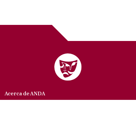
Acerca de ANDA
Somos un sindicato que agrupa al gremio actoral en
México, en todas sus especialidades, velando por
los intereses de nuestros afiliados.