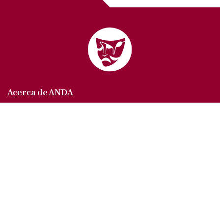
Acerca de ANDA
Somos un sindicato que agrupa al gremio actoral en
México, en todas sus especialidades, velando por
los intereses de nuestros afiliados.
Agremiados/as
Afíliate a la ANDA