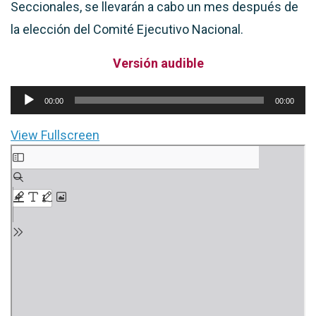
Seccionales, se llevarán a cabo un mes después de
la elección del Comité Ejecutivo Nacional.
Versión audible
Reproductor
00:00
00:00
de
View Fullscreen
audio
Saltar
al
contenido
del
PDF