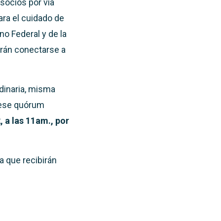
 socios por vía
ra el cuidado de
no Federal y de la
drán conectarse a
dinaria, misma
biese quórum
, a las 11am., por
a que recibirán