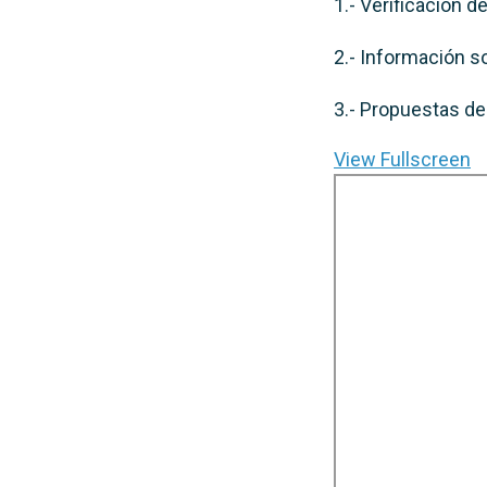
1.- Verificación 
2.- Información so
3.- Propuestas del
View Fullscreen
Saltar
al
contenido
del
PDF