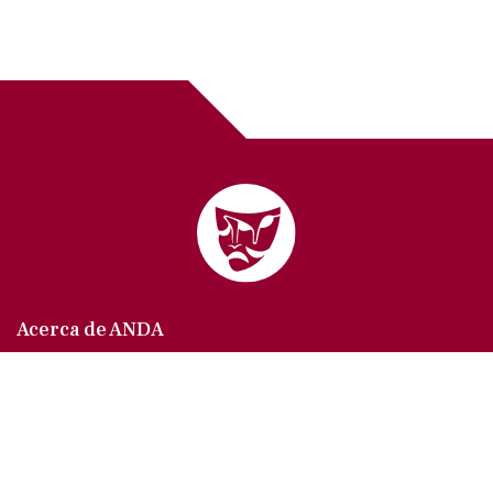
Acerca de ANDA
Somos un sindicato que agrupa al gremio actoral en
México, en todas sus especialidades, velando por
los intereses de nuestros afiliados.