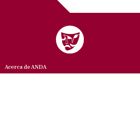
Acerca de ANDA
Somos un sindicato que agrupa al gremio actoral en
México, en todas sus especialidades, velando por
los intereses de nuestros afiliados.
Agremiados/as