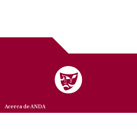
Acerca de ANDA
Somos un sindicato que agrupa al gremio actoral en
México, en todas sus especialidades, velando por