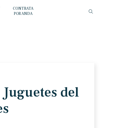
Y
CONTRATA
POR ANDA
 Juguetes del
es