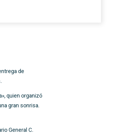
 entrega de
.
a», quien organizó
na gran sonrisa.
rio General C.