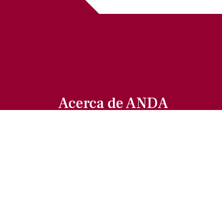
Acerca de ANDA
Somos un sindicato que agrupa al
gremio actoral en México, en todas sus
especialidades, velando por los
intereses de nuestros afiliados.