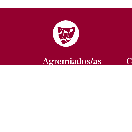
Agremiados/as
C
Afíliate a la ANDA
La voz del actor
Trámites y servicios
Buzón de comentarios,
quejas y sugerencias