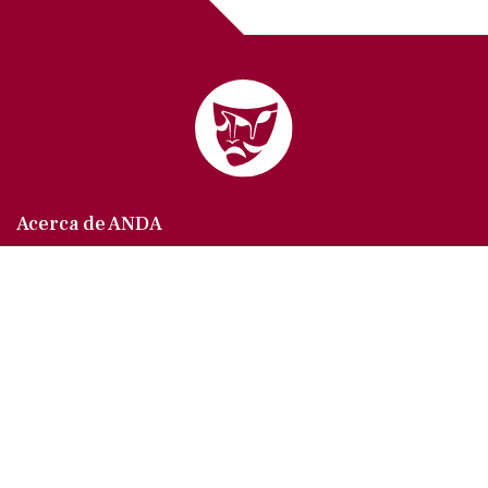
Acerca de ANDA
Somos un sindicato que agrupa al gremio actoral en
México, en todas sus especialidades, velando por
los intereses de nuestros afiliados.
Agremiados/as