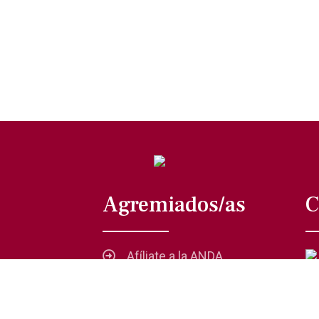
Agremiados/as
C
Afíliate a la ANDA
La voz del actor
Trámites y servicios