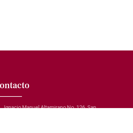
ontacto
Ignacio Manuel Altamirano No. 126, San
Rafael 06470, Cuauhtémoc, CDMX
01 (55) 5705-0624