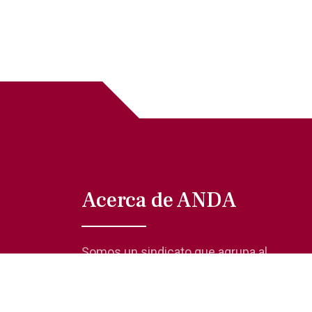
Acerca de ANDA
Somos un sindicato que agrupa al
gremio actoral en México, en todas sus
especialidades, velando por los