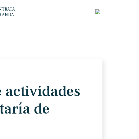
NTRATA
R ANDA
 actividades
taría de