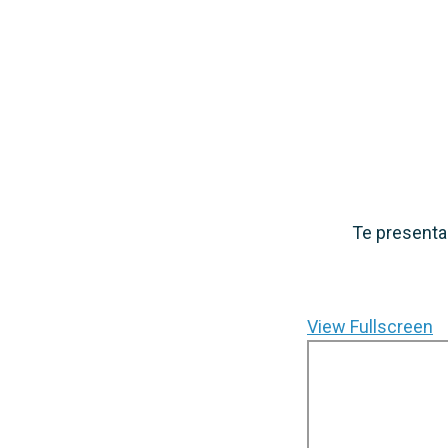
Te presentam
View Fullscreen
Saltar
al
contenido
del