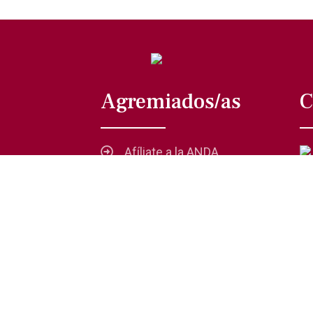
Agremiados/as
C
Afíliate a la ANDA
La voz del actor
Trámites y servicios
Buzón de comentarios,
quejas y sugerencias