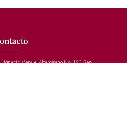
ontacto
Ignacio Manuel Altamirano No. 126, San
Rafael 06470, Cuauhtémoc, CDMX
01 (55) 5705-0624
comunicacionsocial@laanda.org.mx