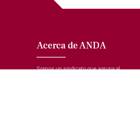
Acerca de ANDA
Somos un sindicato que agrupa al
gremio actoral en México, en todas sus
especialidades, velando por los
intereses de nuestros afiliados.