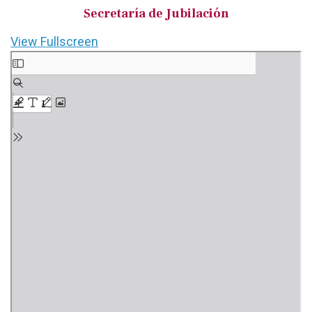
Secretaría de Jubilación
View Fullscreen
Saltar
al
contenido
del
PDF