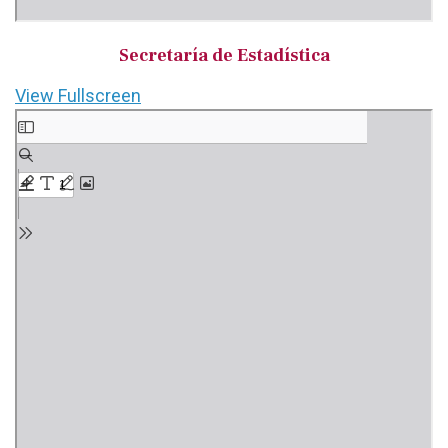
Secretaría de Estadística
View Fullscreen
Saltar
al
contenido
del
PDF