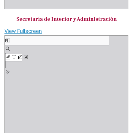
Secretaría de Interior y Administración
View Fullscreen
Saltar
al
contenido
del
PDF