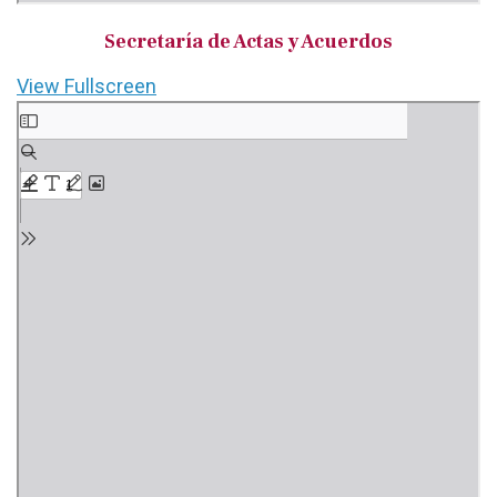
Secretaría de Actas y Acuerdos
View Fullscreen
Saltar
al
contenido
del
PDF