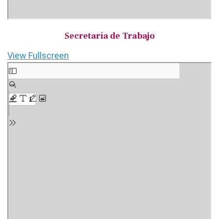
Secretaría de Trabajo
View Fullscreen
Saltar
al
contenido
del
PDF