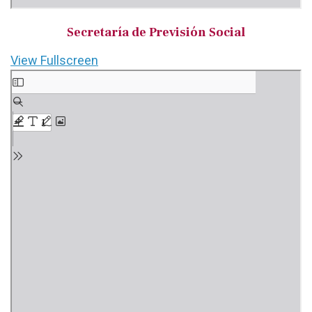
Secretaría de Previsión Social
View Fullscreen
Saltar
al
contenido
del
PDF