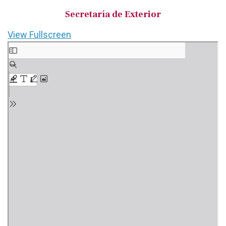
Secretaría de Exterior
View Fullscreen
Saltar
al
contenido
del
PDF