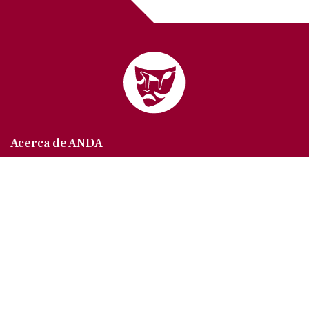
Acerca de ANDA
Somos un sindicato que agrupa al gremio actoral en
México, en todas sus especialidades, velando por
los intereses de nuestros afiliados.
Agremiados/as