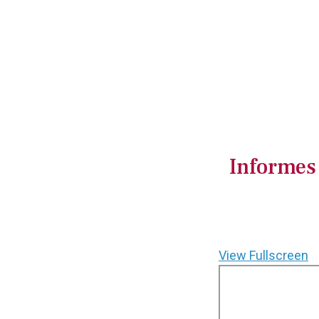
Informes 
View Fullscreen
Saltar
al
contenido