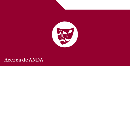
Acerca de ANDA
Somos un sindicato que agrupa al gremio actoral en
México, en todas sus especialidades, velando por
los intereses de nuestros afiliados.
Agremiados/as