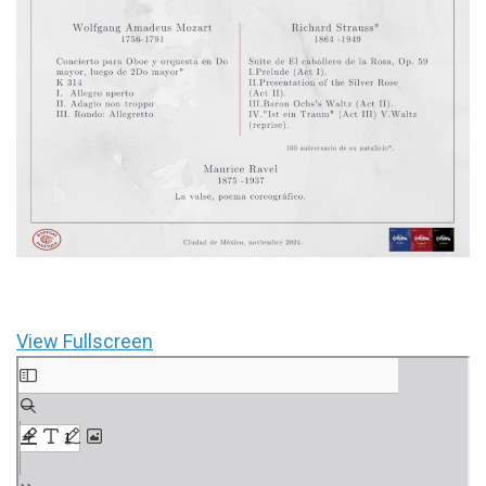
View Fullscreen
Saltar
al
contenido
del