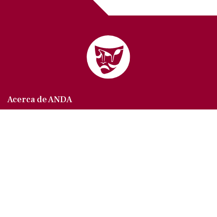
Acerca de ANDA
Somos un sindicato que agrupa al gremio actoral en
México, en todas sus especialidades, velando por
los intereses de nuestros afiliados.
Agremiados/as