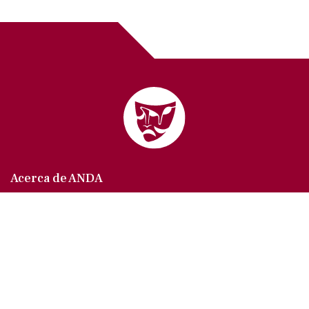
Acerca de ANDA
Somos un sindicato que agrupa al gremio actoral en
México, en todas sus especialidades, velando por
los intereses de nuestros afiliados.
Agremiados/as