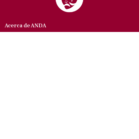
Acerca de ANDA
Somos un sindicato que agrupa al gremio actoral en
México, en todas sus especialidades, velando por
los intereses de nuestros afiliados.
Agremiados/as
Afíliate a la ANDA
La voz del actor
Trámites y servicios
Buzón de comentarios, quejas y sugerencias