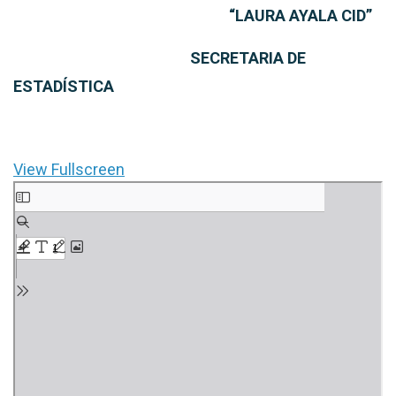
“LAURA AYALA CID”
SECRETARIA DE
ESTADÍSTICA
View Fullscreen
Saltar
al
contenido
del
PDF