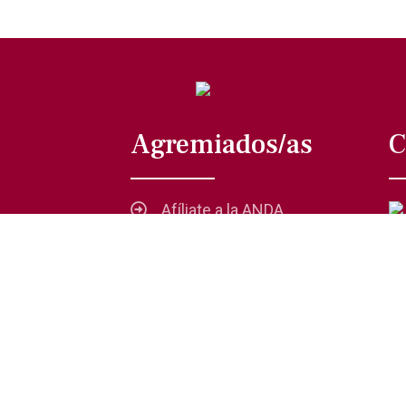
Agremiados/as
C
Afíliate a la ANDA
La voz del actor
Trámites y servicios
Buzón de comentarios,
quejas y sugerencias