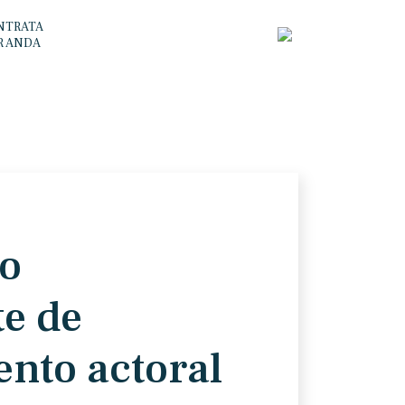
NTRATA
R ANDA
io
e de
nto actoral