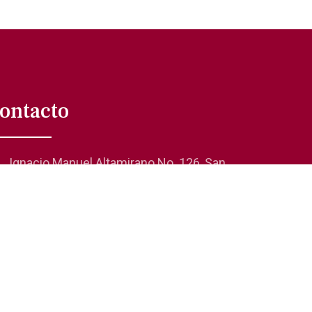
ontacto
Ignacio Manuel Altamirano No. 126, San
Rafael 06470, Cuauhtémoc, CDMX
01 (55) 5705-0624
comunicacionsocial@laanda.org.mx