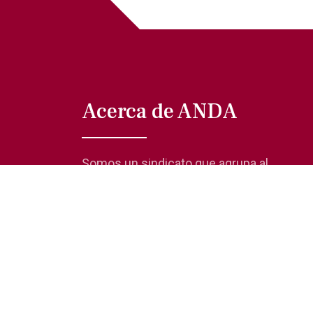
Acerca de ANDA
Somos un sindicato que agrupa al
gremio actoral en México, en todas sus
especialidades, velando por los
intereses de nuestros afiliados.