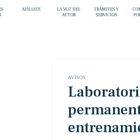
ES
AFÍLIATE
LA VOZ DEL
TRÁMITES Y
CO
S
ACTOR
SERVICIOS
PO
AVISOS
Laborator
permanent
entrenamie