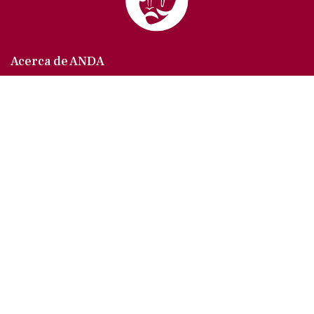
Acerca de ANDA
Somos un sindicato que agrupa al gremio actoral en
México, en todas sus especialidades, velando por
los intereses de nuestros afiliados.
Agremiados/as
Afíliate a la ANDA
La voz del actor
Trámites y servicios