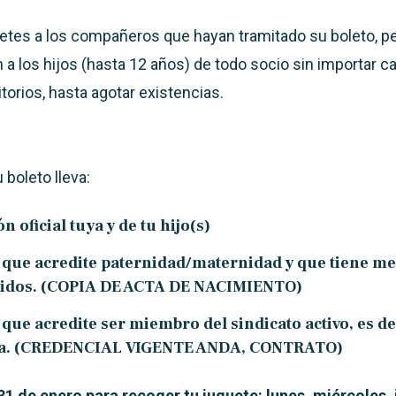
uetes a los compañeros que hayan tramitado su boleto,
pe
 a los hijos (hasta 12 años) de todo
socio sin importar ca
torios, hasta agotar existencias.
 boleto lleva:
ón oficial tuya y de tu hijo(s)
ue acredite paternidad/maternidad y que tiene me
idos. (COPIA DE ACTA DE NACIMIENTO)
ue acredite ser miembro del sindicato activo, es dec
ja. (CREDENCIAL VIGENTE ANDA, CONTRATO)
31 de enero para recoger tu juguete: lunes, miércoles, 