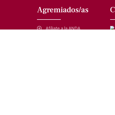
Agremiados/as
C
Afíliate a la ANDA
La voz del actor
Trámites y servicios
Buzón de comentarios,
quejas y sugerencias
 Privacidad