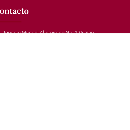
ontacto
Ignacio Manuel Altamirano No. 126, San
Rafael 06470, Cuauhtémoc, CDMX
01 (55) 5705-0624
comunicacionsocial@laanda.org.mx