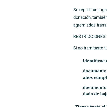
Se repartirán jug
donación, también
agremiados transi
RESTRICCIONES:
Si no tramitaste tu
identificaci
documento q
años cumpl
documento q
dado de ba
Tienes hasta el 