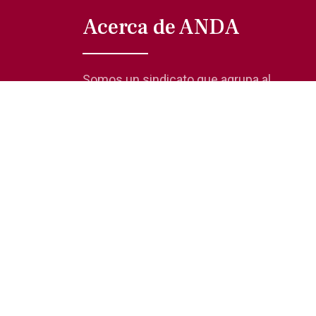
Acerca de ANDA
Somos un sindicato que agrupa al
gremio actoral en México, en todas sus
especialidades, velando por los
intereses de nuestros afiliados.
© 2019 Asociación Nacional de Actores
Aviso de