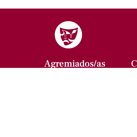
Agremiados/as
C
Afíliate a la ANDA
La voz del actor
Trámites y servicios
Buzón de comentarios,
quejas y sugerencias