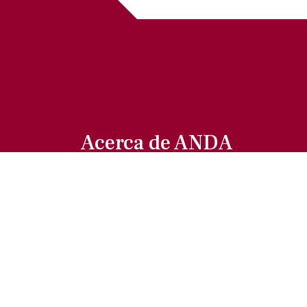
Acerca de ANDA
Somos un sindicato que agrupa al
gremio actoral en México, en todas sus
especialidades, velando por los
intereses de nuestros afiliados.